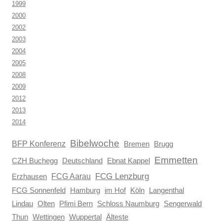
1999
2000
2002
2003
2004
2005
2008
2009
2012
2013
2014
Bibelwoche
BFP Konferenz
Brugg
Bremen
Emmetten
CZH Buchegg
Deutschland
Ebnat Kappel
FCG Aarau
FCG Lenzburg
Erzhausen
FCG Sonnenfeld
Hamburg
im Hof
Köln
Langenthal
Lindau
Olten
Pfimi Bern
Schloss Naumburg
Sengerwald
Thun
Wettingen
Wuppertal
Älteste