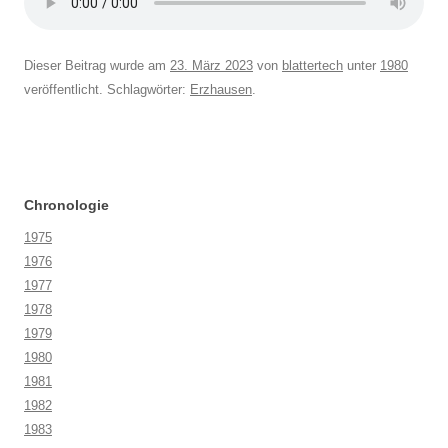
Dieser Beitrag wurde am
23. März 2023
von
blattertech
unter
1980
veröffentlicht. Schlagwörter:
Erzhausen
.
Chronologie
1975
1976
1977
1978
1979
1980
1981
1982
1983