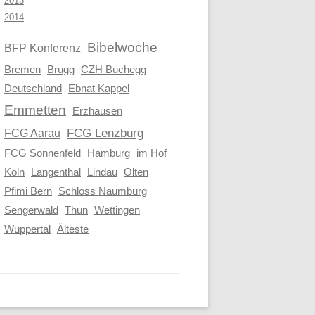
2013
2014
Bibelwoche
BFP Konferenz
Brugg
Bremen
CZH Buchegg
Deutschland
Ebnat Kappel
Emmetten
Erzhausen
FCG Aarau
FCG Lenzburg
FCG Sonnenfeld
Hamburg
im Hof
Köln
Langenthal
Lindau
Olten
Pfimi Bern
Schloss Naumburg
Sengerwald
Thun
Wettingen
Wuppertal
Älteste