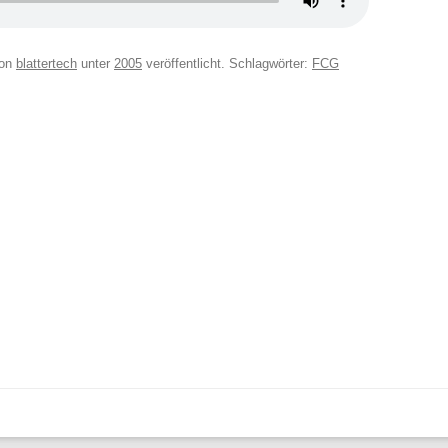
on
blattertech
unter
2005
veröffentlicht. Schlagwörter:
FCG