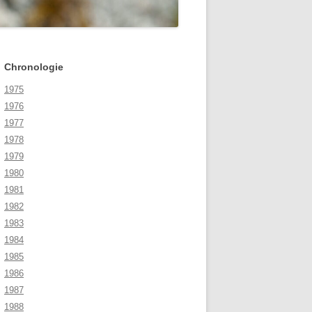
Chronologie
1975
1976
1977
1978
1979
1980
1981
1982
1983
1984
1985
1986
1987
1988