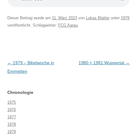
Dieser Beitrag wurde am
11. März 2023
von
Lukas Blatter
unter
1979
veröffentlicht. Schlagwörter:
FCG Aarau
.
Beitragsnavigation
←
1979 – Bibelwoche in
1980 + 1981 Wuppertal
→
Emmetten
Chronologie
1975
1976
1977
1978
1979