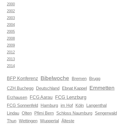
2000
2002
2003
2004
2005
2008
2009
2012
2013
2014
Bibelwoche
BFP Konferenz
Brugg
Bremen
Emmetten
CZH Buchegg
Deutschland
Ebnat Kappel
FCG Aarau
FCG Lenzburg
Erzhausen
FCG Sonnenfeld
Hamburg
im Hof
Köln
Langenthal
Lindau
Olten
Pfimi Bern
Schloss Naumburg
Sengerwald
Thun
Wettingen
Wuppertal
Älteste