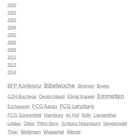
2000
2002
2003
2004
2005
2008
2009
2012
2013
2014
Bibelwoche
BFP Konferenz
Brugg
Bremen
Emmetten
CZH Buchegg
Deutschland
Ebnat Kappel
FCG Aarau
FCG Lenzburg
Erzhausen
FCG Sonnenfeld
Hamburg
im Hof
Köln
Langenthal
Lindau
Olten
Pfimi Bern
Schloss Naumburg
Sengerwald
Thun
Wettingen
Wuppertal
Älteste