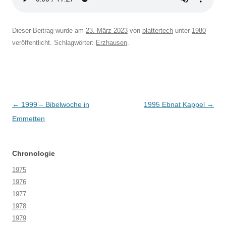
Dieser Beitrag wurde am
23. März 2023
von
blattertech
unter
1980
veröffentlicht. Schlagwörter:
Erzhausen
.
Beitragsnavigation
←
1999 – Bibelwoche in
1995 Ebnat Kappel
→
Emmetten
Chronologie
1975
1976
1977
1978
1979