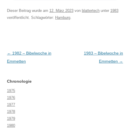
Dieser Beitrag wurde am
12. März 2023
von
blattertech
unter
1983
veröffentlicht. Schlagwörter:
Hamburg
.
Beitragsnavigation
←
1982 – Bibelwoche in
1983 – Bibelwoche in
Emmetten
Emmetten
→
Chronologie
1975
1976
1977
1978
1979
1980