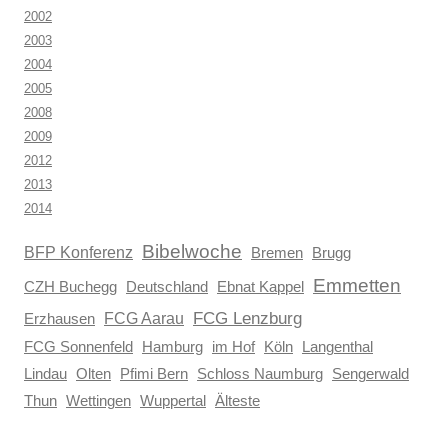
2002
2003
2004
2005
2008
2009
2012
2013
2014
Bibelwoche
BFP Konferenz
Brugg
Bremen
Emmetten
CZH Buchegg
Deutschland
Ebnat Kappel
FCG Aarau
FCG Lenzburg
Erzhausen
FCG Sonnenfeld
Hamburg
im Hof
Köln
Langenthal
Lindau
Olten
Pfimi Bern
Schloss Naumburg
Sengerwald
Thun
Wettingen
Wuppertal
Älteste