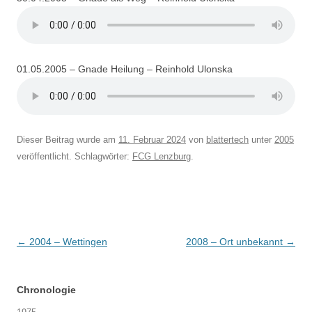
01.05.2005 – Gnade Heilung – Reinhold Ulonska
Dieser Beitrag wurde am
11. Februar 2024
von
blattertech
unter
2005
veröffentlicht. Schlagwörter:
FCG Lenzburg
.
Beitragsnavigation
←
2004 – Wettingen
2008 – Ort unbekannt
→
Chronologie